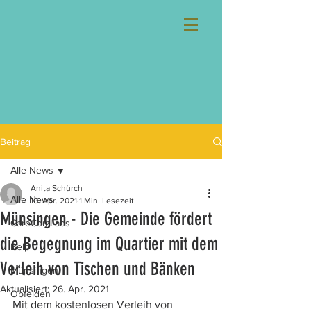
Beitrag
Alle News
Anita Schürch
Alle News
10. Apr. 2021
1 Min. Lesezeit
Münsingen - Die Gemeinde fördert
CareComLabs
die Begegnung im Quartier mit dem
Belp
Verleih von Tischen und Bänken
Münsingen
Aktualisiert:
26. Apr. 2021
Obfelden
Mit dem kostenlosen Verleih von 