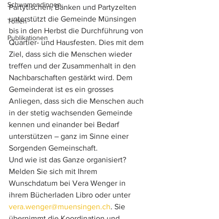
Schwamendingen
Partytischen, Bänken und Partyzelten 
unterstützt die Gemeinde Münsingen 
Toffen
bis in den Herbst die Durchführung von 
Publikationen
Quartier- und Hausfesten. Dies mit dem 
Ziel, dass sich die Menschen wieder 
treffen und der Zusammenhalt in den 
Nachbarschaften gestärkt wird. Dem 
Gemeinderat ist es ein grosses 
Anliegen, dass sich die Menschen auch 
in der stetig wachsenden Gemeinde 
kennen und einander bei Bedarf 
unterstützen – ganz im Sinne einer 
Sorgenden Gemeinschaft. 
Und wie ist das Ganze organisiert? 
Melden Sie sich mit Ihrem 
Wunschdatum bei Vera Wenger in 
ihrem Bücherladen Libro oder unter 
vera.wenger@muensingen.ch
. Sie 
übernimmt die Koordination und 