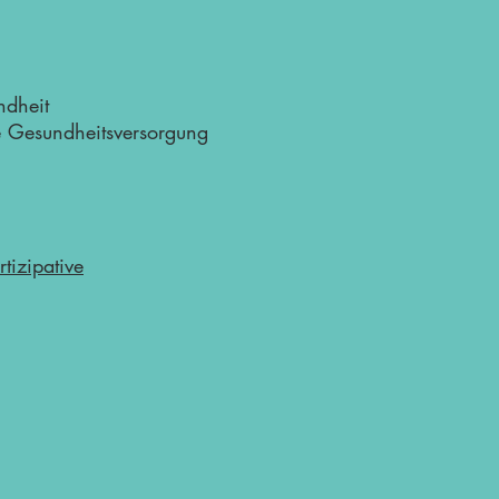
ndheit
e Gesundheitsversorgung
tizipative