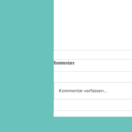
Kommentare
Kommentar verfassen...
"Schwamendingen digital" - neu für die
ganze Stadt!