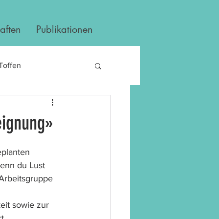
aften
Publikationen
Toffen
eignung»
eplanten 
enn du Lust 
 Arbeitsgruppe 
it sowie zur 
t. 