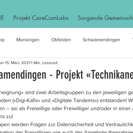
NE
Projekt CareComLabs
Sorgende Gemeinsch
lp
Münsingen
Obfelden
Schwamendingen
yer
15. März 2021
1 Min. Lesezeit
amendingen - Projekt «Technikan
neignung» sind zwei Arbeitsgruppen zu den jeweiligen g
ten («Digi-Kafis» und «Digitale Tandems») entstanden! W
en – sei als Freiwillige oder Freiwilliger und/oder in einer
s zu! 
ppen werden Fragen zur Datensicherheit und Vertraulichke
ation der Freiwilligen wie auch der Angebote thematisier