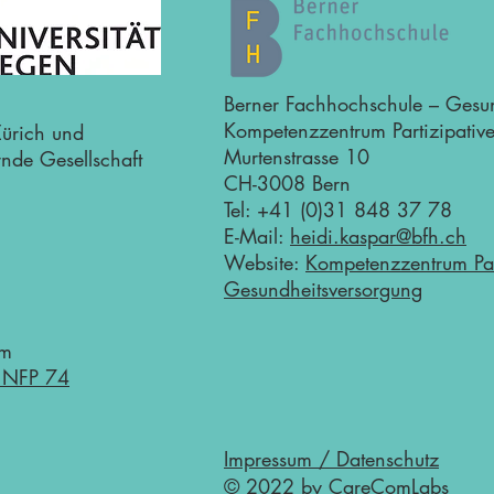
Berner Fachhochschule – Gesu
Kompetenzzentrum Partizipativ
ürich und
Murtenstrasse 10
ernde Gesellschaft
CH-3008 Bern
Tel: +41 (0)31 848 37 78
E-Mail:
heidi.kaspar@bfh.ch
Website:
Kompetenzzentrum Par
Gesundheitsversorgung
om
– NFP 74
Impressum /
Datenschutz
© 2022 by CareComLabs