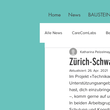
Home
News
BAUSTEI
Alle News
CareComLabs
Be
Katharina Pelzelma
Publikationen
Zürich-Schw
Aktualisiert:
26. Apr. 2021
Im Projekt «Technika
Unterstützungsangebo
hast, dich einzubring
–, komm gerne auf un
In beiden Arbeitsgru
Schulung und Koordin