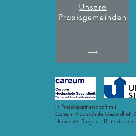
Unsere
Praxisgemeinden
In Projektpartnerschaft mit
Careum Hochschule Gesundheit Z
Universität Siegen – IT für die alt