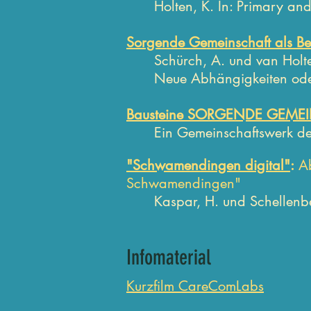
Holten, K.
In: Primary and
Sorgende Gemeinschaft als Bei
Schürch, A. und van Holt
Neue Abhängigkeiten oder
Bausteine SORGENDE GEME
Ein Gemeinschaftswerk d
"Schwamendingen digital"
:
Ab
Schwamendingen"
Kaspar, H. und Schellenb
Infomaterial
Kurzfilm CareComLabs