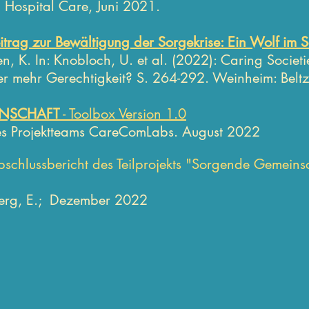
 Hospital Care, Juni 2021.
trag zur Bewältigung der Sorgekrise: Ein Wolf im 
en, K.
In: Knobloch, U. et al. (2022): Caring Societ
 mehr Gerechtigkeit? S. 264-292. Weinheim: Beltz
INSCHAFT
- Toolbox Version 1.0
es Projektteams CareComLabs. August 2022
schlussbericht des Teilprojekts "Sorgende Gemeinsc
erg, E.;
Dezember 2022