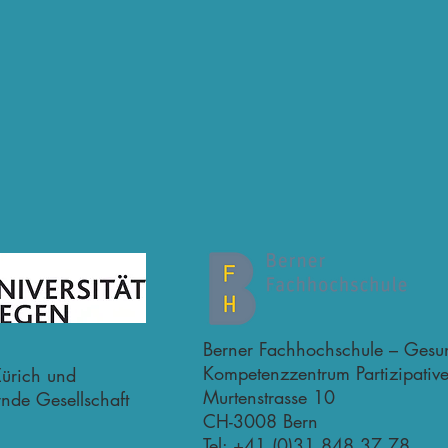
Berner Fachhochschule – Gesu
Kompetenzzentrum Partizipativ
ürich und
Murtenstrasse 10
ernde Gesellschaft
CH-3008 Bern
Tel: +41 (0)31 848 37 78