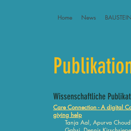
Home
News
BAUSTEI
Publikatio
Wissenschaftliche Publika
Care Connection - A digital C
giving help
Tanja Aal, Apurva Choudh
Gahsi, Dennis Kirschsiep