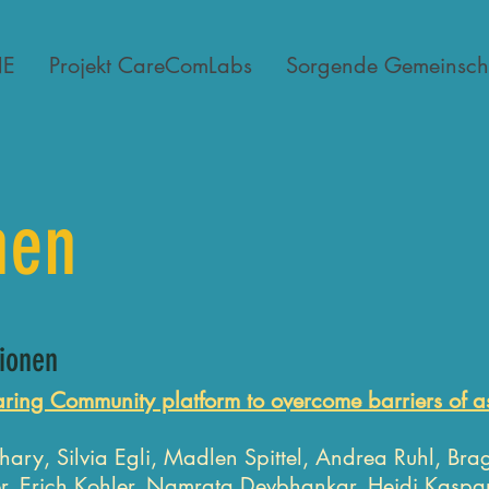
NE
Projekt CareComLabs
Sorgende Gemeinsch
nen
tionen
aring Community platform to overcome barriers of a
ary, Silvia Egli, Madlen Spittel, Andrea Ruhl, Br
er, Erich Kohler, Namrata Devbhankar, Heidi Kaspar