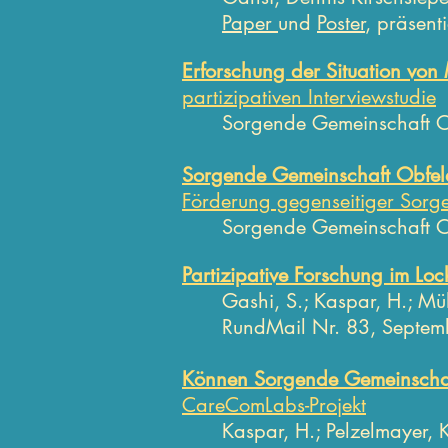
Paper
und
Poster
, präsen
Erforschu
ng der S
ituation von
partizipativen Interviewstudie
Sorgende Gemeinschaft 
Sorgende Gemeinschaft Obfe
Förderung gegenseitiger Sorge
Sorgende Gemeinschaft O
Partizipative Forschung im
Loc
Gashi, S.; Kaspar, H.; Mü
RundMail Nr. 83, Septem
Können Sorgende Gemeinsc
ha
CareComLabs-Projekt
Kaspar, H.; Pelzelmayer, K.