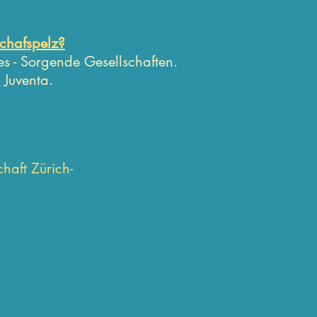
Schafspelz?
ies - Sorgende Gesellschaften.
 Juventa.
haft Zürich-