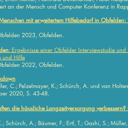
tiert an der Mensch und Computer Konferenz in Rap
 Menschen mit erweitertem Hilfebedarf in Obfelden:
Obfelden
2023, Obfelden.
lden
: Ergebnisse einer Obfelder Interviewstudie und e
 und Hilfe
bfelden 2022, Obfelden.
kdown
ller,
C.; Pelzelmayer, K.; Schürch, A. und van Holte
ber 2020, S. 43-48.
ften die häusliche Langzeitversorgung verbessern?
; Schürch, A.; Bäumer, F.; Ertl, T.; Gashi, S.; Müller,