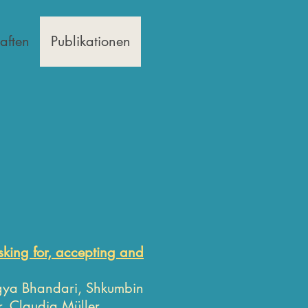
aften
Publikationen
sking for, accepting and
agya Bhandari, Shkumbin
, Claudia Müller