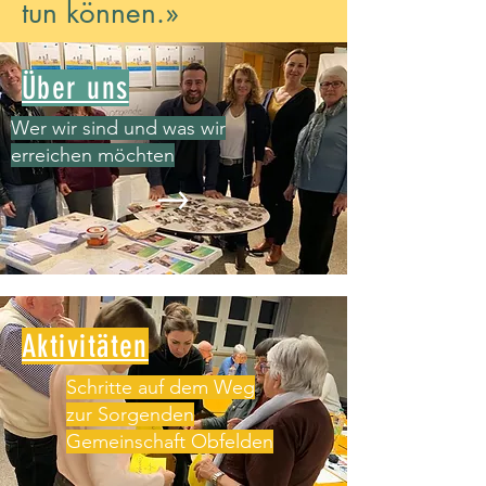
tun können.»
Über uns
Wer wir sind und was wir
erreichen möchten
Aktivitäten
Schritte auf dem Weg
zur Sorgenden
Gemeinschaft Obfelden