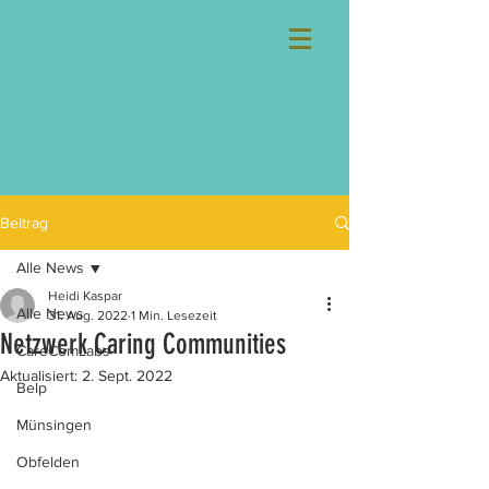
Beitrag
Alle News
Heidi Kaspar
Alle News
31. Aug. 2022
1 Min. Lesezeit
Netzwerk Caring Communities
CareComLabs
Aktualisiert:
2. Sept. 2022
Belp
Münsingen
Obfelden